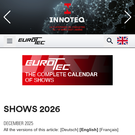
Open la
Search
Open main menu
SHOWS 2026
DECEMBER 2025
All the versions of this article:
[
Deutsch
]
[English]
[
Français
]