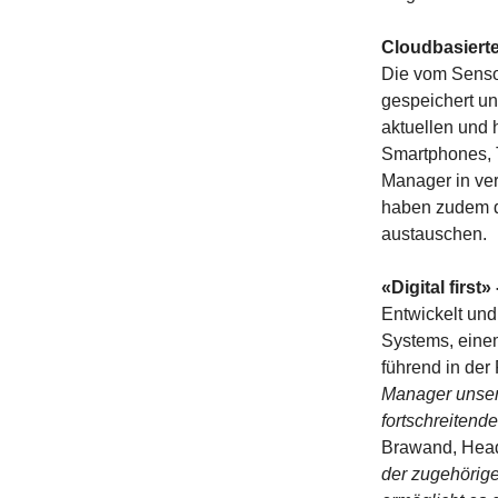
Cloudbasierte 
Die vom Senso
gespeichert un
aktuellen und 
Smartphones, 
Manager in ver
haben zudem di
austauschen.
«Digital first»
Entwickelt und
Systems, eine
führend in der
Manager unser
fortschreitende
Brawand, Head
der zugehörige