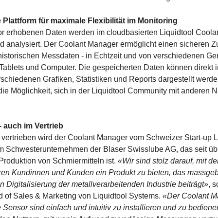
Plattform für maximale Flexibilität im Monitoring
r erhobenen Daten werden im cloudbasierten Liquidtool Cool
d analysiert. Der Coolant Manager ermöglicht einen sicheren Z
historischen Messdaten - in Echtzeit und von verschiedenen Ge
Tablets und Computer. Die gespeicherten Daten können direkt 
schiedenen Grafiken, Statistiken und Reports dargestellt werde
e Möglichkeit, sich in der Liquidtool Community mit anderen N
 - auch im Vertrieb
 vertrieben wird der Coolant Manager vom Schweizer Start-up L
m Schwesterunternehmen der Blaser Swisslube AG, das seit üb
 Produktion von Schmiermitteln ist.
«Wir sind stolz darauf, mit d
en Kundinnen und Kunden ein Produkt zu bieten, das massgebl
n Digitalisierung der metallverarbeitenden Industrie beiträgt»
, 
 of Sales & Marketing von Liquidtool Systems.
«Der Coolant M
 Sensor sind einfach und intuitiv zu installieren und zu bedien