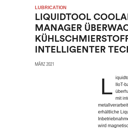
LUBRICATION
LIQUIDTOOL COOL
MANAGER ÜBERWA
KÜHLSCHMIERSTOFF
INTELLIGENTER TE
MÄRZ 2021
L
iquidt
IIoT-
überha
mit in
metallverarbei
erhältliche Li
Inbetriebnahme
wird magnetis