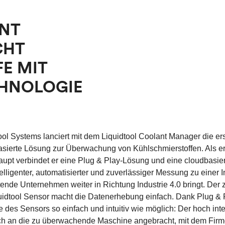
ANT
CHT
E MIT
CHNOLOGIE
ool Systems lanciert mit dem Liquidtool Coolant Manager die erst
basierte Lösung zur Überwachung von Kühlschmierstoffen. Als e
upt verbindet er eine Plug & Play-Lösung und eine cloudbasier
telligenter, automatisierter und zuverlässiger Messung zu einer I
tende Unternehmen weiter in Richtung Industrie 4.0 bringt. Der 
quidtool Sensor macht die Datenerhebung einfach. Dank Plug & P
 des Sensors so einfach und intuitiv wie möglich: Der hoch int
ch an die zu überwachende Maschine angebracht, mit dem Fi