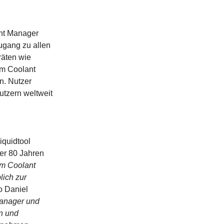
ant Manager
ugang zu allen
räten wie
im Coolant
n. Nutzer
utzern weltweit
iquidtool
er 80 Jahren
em Coolant
ich zur
so Daniel
anager und
en und