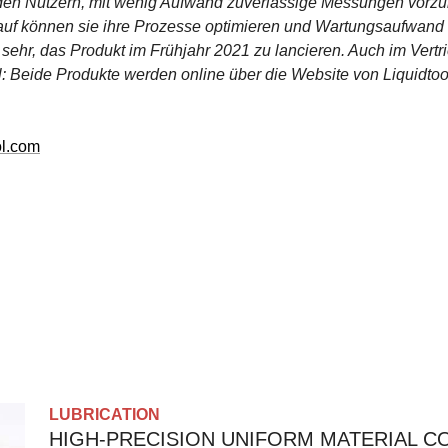
 den Nutzern, mit wenig Aufwand zuverlässige Messungen vorz
auf können sie ihre Prozesse optimieren und Wartungsaufwand 
 sehr, das Produkt im Frühjahr 2021 zu lancieren. Auch im Vertr
al: Beide Produkte werden online über die Website von Liquidtool
ool.com
LUBRICATION
HIGH-PRECISION UNIFORM MATERIAL C