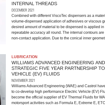
INTERNAL THREADS
DECEMBER 2021
Combined with different ViscoTec dispensers as a materi
volume-dispensed application of adhesives or viscous gr
desired amount of material to be dispensed is applied in 
repeatable accuracy all round. The internal contours are
non-contact application. Due to the conical inner geometry
LUBRICATION
WILLIAMS ADVANCED ENGINEERING AN
STRATEGIC FIVE YEAR PARTNERSHIP T
VEHICLE (EV) FLUIDS
NOVEMBER 2021
Williams Advanced Engineering (WAE) and Castrol have e
to co-develop high performance Electric Vehicle (EV) Flui
become the official supplier of EV Thermal Fluids for W
motorsport activities such as Formula E, Extreme E, ET