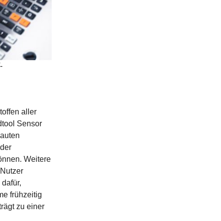
-
offen aller
dtool Sensor
bauten
 der
önnen. Weitere
 Nutzer
dafür,
me frühzeitig
rägt zu einer