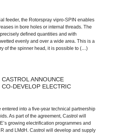
al feeder, the Rotorspray vipro-SPIN enables
eases in bore holes or internal threads. The
precisely defined quantities and with
 wetted evenly and over a wide area. This is a
 of the spinner head, it is possible to (…)
D CASTROL ANNOUNCE
O CO-DEVELOP ELECTRIC
ntered into a five-year technical partnership
ds. As part of the agreement, Castrol will
AE’s growing electrification programmes and
CR and LMdH. Castrol will develop and supply