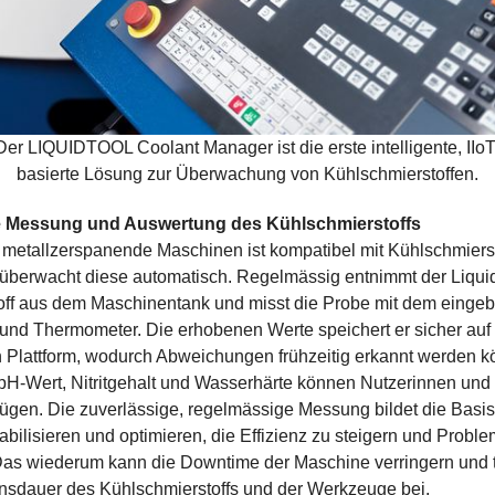
Der LIQUIDTOOL Coolant Manager ist die erste intelligente, IIoT
basierte Lösung zur Überwachung von Kühlschmierstoffen.
 Messung und Auswertung des Kühlschmierstoffs
 metallzerspanende Maschinen ist kompatibel mit Kühlschmierst
 überwacht diese automatisch. Regelmässig entnimmt der Liqui
off aus dem Maschinentank und misst die Probe mit dem einge
und Thermometer. Die erhobenen Werte speichert er sicher auf
 Plattform, wodurch Abweichungen frühzeitig erkannt werden k
pH-Wert, Nitritgehalt und Wasserhärte können Nutzerinnen und
ügen. Die zuverlässige, regelmässige Messung bildet die Basis 
abilisieren und optimieren, die Effizienz zu steigern und Proble
as wiederum kann die Downtime der Maschine verringern und t
nsdauer des Kühlschmierstoffs und der Werkzeuge bei.