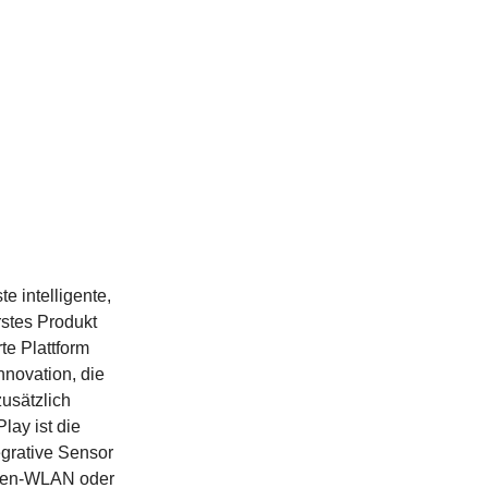
e intelligente,
rstes Produkt
te Plattform
nnovation, die
zusätzlich
lay ist die
egrative Sensor
rmen-WLAN oder