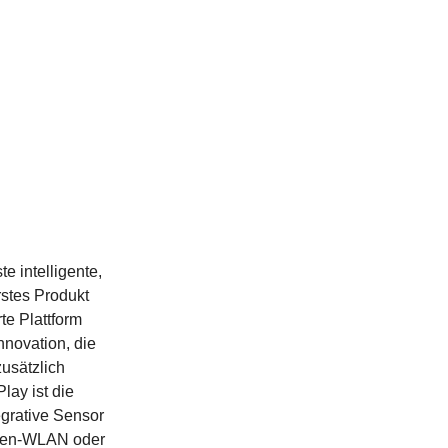
e intelligente,
rstes Produkt
te Plattform
nnovation, die
zusätzlich
lay ist die
egrative Sensor
rmen-WLAN oder