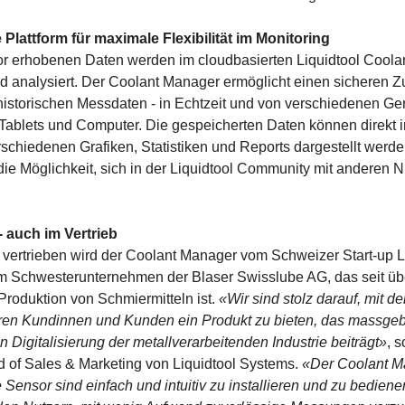
Plattform für maximale Flexibilität im Monitoring
r erhobenen Daten werden im cloudbasierten Liquidtool Cool
d analysiert. Der Coolant Manager ermöglicht einen sicheren Z
historischen Messdaten - in Echtzeit und von verschiedenen Ge
Tablets und Computer. Die gespeicherten Daten können direkt 
schiedenen Grafiken, Statistiken und Reports dargestellt werde
e Möglichkeit, sich in der Liquidtool Community mit anderen N
 - auch im Vertrieb
 vertrieben wird der Coolant Manager vom Schweizer Start-up L
m Schwesterunternehmen der Blaser Swisslube AG, das seit üb
 Produktion von Schmiermitteln ist.
«Wir sind stolz darauf, mit d
en Kundinnen und Kunden ein Produkt zu bieten, das massgebl
n Digitalisierung der metallverarbeitenden Industrie beiträgt»
, 
 of Sales & Marketing von Liquidtool Systems.
«Der Coolant M
 Sensor sind einfach und intuitiv zu installieren und zu bedien