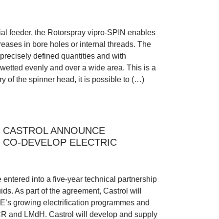
al feeder, the Rotorspray vipro-SPIN enables
eases in bore holes or internal threads. The
precisely defined quantities and with
 wetted evenly and over a wide area. This is a
 of the spinner head, it is possible to (…)
D CASTROL ANNOUNCE
O CO-DEVELOP ELECTRIC
ntered into a five-year technical partnership
ds. As part of the agreement, Castrol will
AE’s growing electrification programmes and
CR and LMdH. Castrol will develop and supply