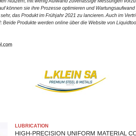
 den Nutzern, mit wenig Aufwand zuverlässige Messungen vorz
auf können sie ihre Prozesse optimieren und Wartungsaufwand 
 sehr, das Produkt im Frühjahr 2021 zu lancieren. Auch im Vertr
al: Beide Produkte werden online über die Website von Liquidtool
ool.com
LUBRICATION
HIGH-PRECISION UNIFORM MATERIAL C