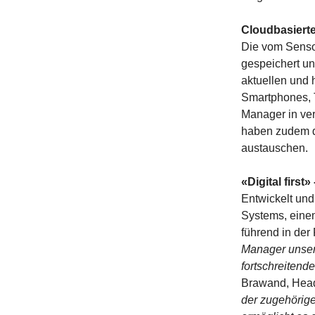
Cloudbasierte 
Die vom Senso
gespeichert un
aktuellen und 
Smartphones, 
Manager in ver
haben zudem di
austauschen.
«Digital first»
Entwickelt und
Systems, eine
führend in der
Manager unser
fortschreitende
Brawand, Head
der zugehörige