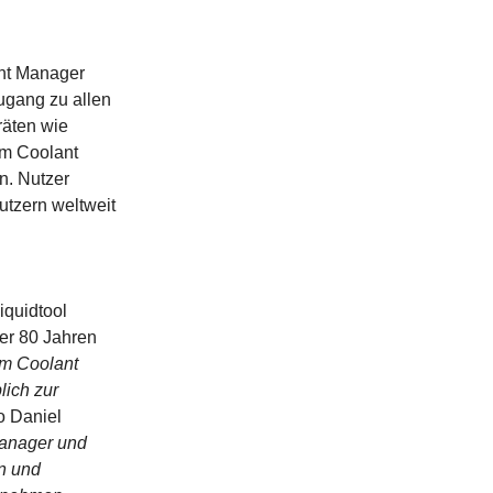
ant Manager
ugang zu allen
räten wie
im Coolant
n. Nutzer
utzern weltweit
iquidtool
er 80 Jahren
em Coolant
ich zur
so Daniel
anager und
en und