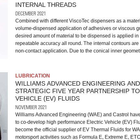
INTERNAL THREADS
DECEMBER 2021
Combined with different ViscoTec dispensers as a materi
volume-dispensed application of adhesives or viscous gr
desired amount of material to be dispensed is applied in 
repeatable accuracy all round. The internal contours are
non-contact application. Due to the conical inner geometry
LUBRICATION
WILLIAMS ADVANCED ENGINEERING AN
STRATEGIC FIVE YEAR PARTNERSHIP T
VEHICLE (EV) FLUIDS
NOVEMBER 2021
Williams Advanced Engineering (WAE) and Castrol have e
to co-develop high performance Electric Vehicle (EV) Flui
become the official supplier of EV Thermal Fluids for W
motorsport activities such as Formula E, Extreme E, ET