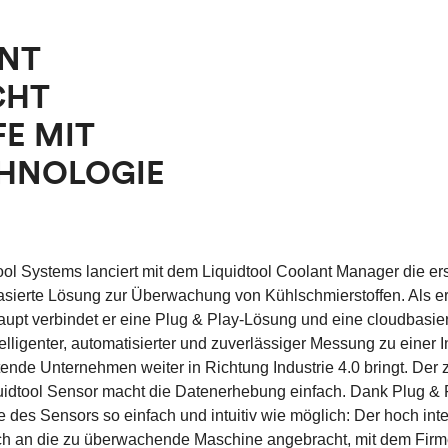
ANT
CHT
E MIT
CHNOLOGIE
ool Systems lanciert mit dem Liquidtool Coolant Manager die erst
basierte Lösung zur Überwachung von Kühlschmierstoffen. Als e
upt verbindet er eine Plug & Play-Lösung und eine cloudbasier
telligenter, automatisierter und zuverlässiger Messung zu einer I
tende Unternehmen weiter in Richtung Industrie 4.0 bringt. Der 
quidtool Sensor macht die Datenerhebung einfach. Dank Plug & P
 des Sensors so einfach und intuitiv wie möglich: Der hoch int
ch an die zu überwachende Maschine angebracht, mit dem Fi