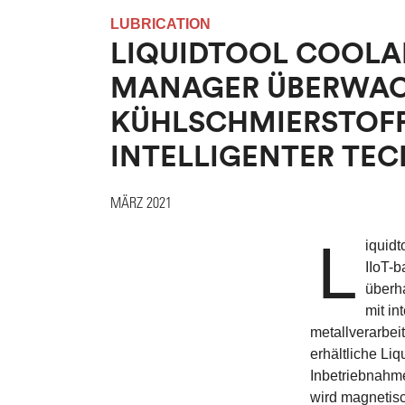
LUBRICATION
LIQUIDTOOL COOL
MANAGER ÜBERWA
KÜHLSCHMIERSTOFF
INTELLIGENTER TE
MÄRZ 2021
L
iquidt
IIoT-
überha
mit in
metallverarbei
erhältliche Li
Inbetriebnahme
wird magnetis