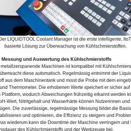
Der LIQUIDTOOL Coolant Manager ist die erste intelligente, IIoT
basierte Lösung zur Überwachung von Kühlschmierstoffen.
 Messung und Auswertung des Kühlschmierstoffs
 metallzerspanende Maschinen ist kompatibel mit Kühlschmierst
 überwacht diese automatisch. Regelmässig entnimmt der Liqui
off aus dem Maschinentank und misst die Probe mit dem einge
und Thermometer. Die erhobenen Werte speichert er sicher auf
 Plattform, wodurch Abweichungen frühzeitig erkannt werden k
pH-Wert, Nitritgehalt und Wasserhärte können Nutzerinnen und
ügen. Die zuverlässige, regelmässige Messung bildet die Basis 
abilisieren und optimieren, die Effizienz zu steigern und Proble
as wiederum kann die Downtime der Maschine verringern und t
nsdauer des Kühlschmierstoffs und der Werkzeuge bei.