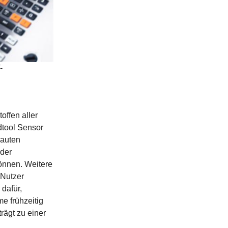
-
offen aller
dtool Sensor
bauten
 der
önnen. Weitere
 Nutzer
dafür,
me frühzeitig
rägt zu einer